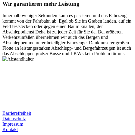
Wir garantieren mehr Leistung
Innerhalb weniger Sekunden kann es passieren und das Fahrzeug
kommt von der Fahrbahn ab. Egal ob Sie im Graben landen, auf ein
Feld feststecken oder gegen einen Baum knallen, der
Abschleppdienst Deha ist zu jeder Zeit für Sie da. Bei größeren
Verkehrsunfällen übernehmen wir auch das Bergen und
Abschleppen mehrerer beteiligter Fahrzeuge. Dank unserer großen
Flotte an leistungsstarken Abschlepp- und Bergefahrzeugen ist auch
das Abschleppen großer Busse und LKWs kein Problem für uns.
Postanschrift
Ernst-Thälmann-Str. 61
06679 Hohenmölsen
Kontaktdaten
Tel. Nr.: +49 (0) 341 600 586 10
Mobile: +49 (0) 170 415 73 72
Rechtliches
Barrierefreiheit
Datenschutz
Impressum
Kontakt
Internet