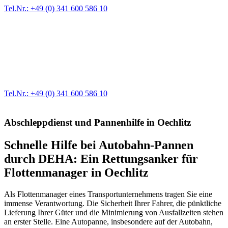
Tel.Nr.: +49 (0) 341 600 586 10
Werkstatt für LKW + PKW
Egal ob Motor oder Bremsen - unsere langjährige Erfahrung und
modernste Prüftechnik machen uns zu Experten in allen Bereichen
der Fahrzeugmechanik. Selbstverständlich erhalten Sie jedes
Ersatzteil in Erstausrüster-Qualität.
Tel.Nr.: +49 (0) 341 600 586 10
Abschleppdienst und Pannenhilfe in Oechlitz
Schnelle Hilfe bei Autobahn-Pannen
durch DEHA: Ein Rettungsanker für
Flottenmanager in Oechlitz
Als Flottenmanager eines Transportunternehmens tragen Sie eine
immense Verantwortung. Die Sicherheit Ihrer Fahrer, die pünktliche
Lieferung Ihrer Güter und die Minimierung von Ausfallzeiten stehen
an erster Stelle. Eine Autopanne, insbesondere auf der Autobahn,