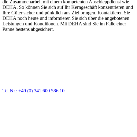
die Zusammenarbeit mit einem kompetenten Abschleppdienst wie
DEHA. So können Sie sich auf Ihr Kerngeschäft konzentrieren und
Ihre Güter sicher und pünktlich ans Ziel bringen. Kontaktieren Sie
DEHA noch heute und informieren Sie sich über die angebotenen
Leistungen und Konditionen. Mit DEHA sind Sie im Falle einer
Panne bestens abgesichert.
Abschlepp- und Bergungsdienst
Für jede Gewichtsklasse steht das passende Einsatzfahrzeug bereit,
vom Kleinkraftrad über PKW bis zu LKW und Reisebussen. Auch
Zufahrten und Parkhäuser sind für uns kein Problem.
Tel.Nr.: +49 (0) 341 600 586 10
Pannendienst für LKW + PKW
Ein Reifen ist platt, der Wagen springt nicht an – Pannen gibt es
immer wieder. Kleine Pannen beheben wir gleich vor Ort und
größere Reparaturen übernehmen wir in unserer Werkstatt.