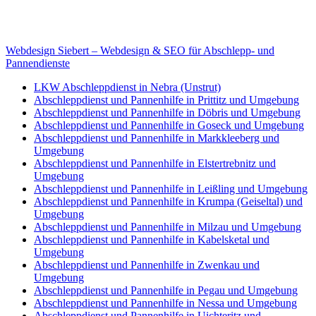
E-Mail: deha-bergedienst@gmx.de
Internet: www.autoservice-deha.de
Webdesign Siebert – Webdesign & SEO für Abschlepp- und
Pannendienste
LKW Abschleppdienst in Nebra (Unstrut)
Abschleppdienst und Pannenhilfe in Prittitz und Umgebung
Abschleppdienst und Pannenhilfe in Döbris und Umgebung
Abschleppdienst und Pannenhilfe in Goseck und Umgebung
Abschleppdienst und Pannenhilfe in Markkleeberg und
Umgebung
Abschleppdienst und Pannenhilfe in Elstertrebnitz und
Umgebung
Abschleppdienst und Pannenhilfe in Leißling und Umgebung
Abschleppdienst und Pannenhilfe in Krumpa (Geiseltal) und
Umgebung
Abschleppdienst und Pannenhilfe in Milzau und Umgebung
Abschleppdienst und Pannenhilfe in Kabelsketal und
Umgebung
Abschleppdienst und Pannenhilfe in Zwenkau und
Umgebung
Abschleppdienst und Pannenhilfe in Pegau und Umgebung
Abschleppdienst und Pannenhilfe in Nessa und Umgebung
Abschleppdienst und Pannenhilfe in Uichteritz und