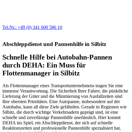
Egal ob Motor oder Bremsen - unsere langjährige Erfahrung und
modernste Prüftechnik machen uns zu Experten in allen Bereichen
der Fahrzeugmechanik. Selbstverständlich erhalten Sie jedes
Ersatzteil in Erstausrüster-Qualität.
Tel.Nr.: +49 (0) 341 600 586 10
Abschleppdienst und Pannenhilfe in Silbitz
Schnelle Hilfe bei Autobahn-Pannen
durch DEHA: Ein Muss für
Flottenmanager in Silbitz
Als Flottenmanager eines Transportunternehmens tragen Sie eine
immense Verantwortung. Die Sicherheit Ihrer Fahrer, die pünktliche
Lieferung der Güter und die Minimierung von Ausfallzeiten sind
Ihre obersten Prioritäten. Eine Autopanne, insbesondere auf der
Autobahn, kann all diese Ziele gefährden. Gerade in Regionen wie
Silbitz, die durch wichtige Verkehrsadern geprägt sind, ist eine
schnelle und zuverlässige Pannenhilfe unerlässlich. Hier kommt
DEHA ins Spiel, ein Abschleppdienst, der sich auf schnelle
Reaktionszeiten und professionelle Pannenhilfe spezialisiert hat,