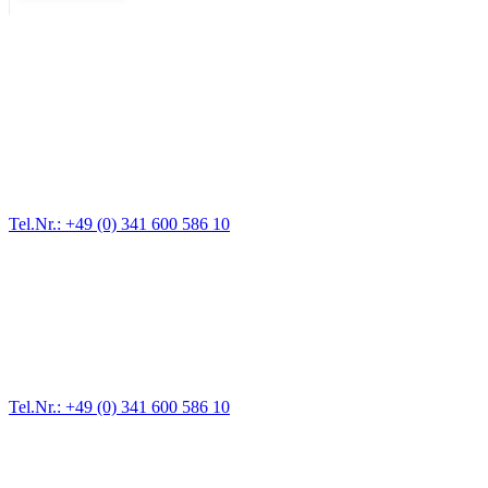
Abschlepp- und Bergungsdienst
Für jede Gewichtsklasse steht das passende Einsatzfahrzeug bereit,
vom Kleinkraftrad über PKW bis zu LKW und Reisebussen. Auch
Zufahrten und Parkhäuser sind für uns kein Problem.
Tel.Nr.: +49 (0) 341 600 586 10
Pannendienst für LKW + PKW
Ein Reifen ist platt, der Wagen springt nicht an – Pannen gibt es
immer wieder. Kleine Pannen beheben wir gleich vor Ort und
größere Reparaturen übernehmen wir in unserer Werkstatt.
Tel.Nr.: +49 (0) 341 600 586 10
Werkstatt für LKW + PKW