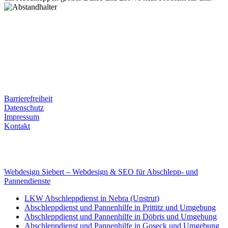
Postanschrift
Ernst-Thälmann-Str. 61
06679 Hohenmölsen
Kontaktdaten
Tel. Nr.: +49 (0) 341 600 586 10
Mobile: +49 (0) 170 415 73 72
Rechtliches
Barrierefreiheit
Datenschutz
Impressum
Kontakt
Internet
E-Mail: deha-bergedienst@gmx.de
Internet: www.autoservice-deha.de
Webdesign Siebert – Webdesign & SEO für Abschlepp- und
Pannendienste
LKW Abschleppdienst in Nebra (Unstrut)
Abschleppdienst und Pannenhilfe in Prittitz und Umgebung
Abschleppdienst und Pannenhilfe in Döbris und Umgebung
Abschleppdienst und Pannenhilfe in Goseck und Umgebung