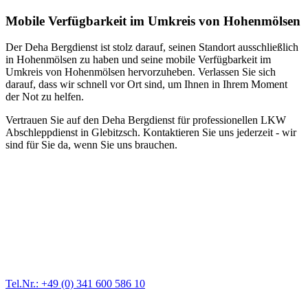
Mobile Verfügbarkeit im Umkreis von Hohenmölsen
Der Deha Bergdienst ist stolz darauf, seinen Standort ausschließlich
in Hohenmölsen zu haben und seine mobile Verfügbarkeit im
Umkreis von Hohenmölsen hervorzuheben. Verlassen Sie sich
darauf, dass wir schnell vor Ort sind, um Ihnen in Ihrem Moment
der Not zu helfen.
Vertrauen Sie auf den Deha Bergdienst für professionellen LKW
Abschleppdienst in Glebitzsch. Kontaktieren Sie uns jederzeit - wir
sind für Sie da, wenn Sie uns brauchen.
Abschlepp- und Bergungsdienst
Für jede Gewichtsklasse steht das passende Einsatzfahrzeug bereit,
vom Kleinkraftrad über PKW bis zu LKW und Reisebussen. Auch
Zufahrten und Parkhäuser sind für uns kein Problem.
Tel.Nr.: +49 (0) 341 600 586 10