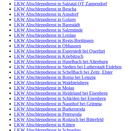
LKW Abschleppdienst in Salzatal OT Zappendorf
LKW Abschleppdienst in Beucha
LKW Abschleppdienst in Amsdorf
LKW Abschleppdienst in Golzen
LKW Abschleppdienst in Barnstädt
LKW Abschleppdienst in Salzmünde
LKW Abschleppdienst in Leislau
LKW Abschleppdienst in Regis-Breitingen
LKW Abschleppdienst in Obhausen
LKW Abschleppdienst in Esperstedt bei Querfurt
LKW Abschleppdienst in Kriebitzsch
LKW Abschleppdienst in Haselbach bei Altenburg
LKW Abschleppdienst in Stedten bei Lutherstadt Eisleben
LKW Abschleppdienst in Schellbach bei Zeitz, Elster
LKW Abschleppdienst in Borna bei Leipzig
LKW Abschleppdienst in Waldsteinberg
LKW Abschleppdienst in Molau
LKW Abschleppdienst in Heideland bei Eisenberg
LKW Abschleppdienst in Schkölen bei Eisenberg
LKW Abschleppdienst in Naunhof bei Grimma
LKW Abschleppdienst in Burkersroda
LKW Abschleppdienst in Petersroda
LKW Abschleppdienst in Roitzsch bei Bitterfeld
LKW Abschleppdienst in Kütten
LKW Abschleppdienst in Schraplau