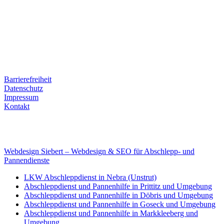
Ernst-Thälmann-Str. 61
06679 Hohenmölsen
Kontaktdaten
Tel. Nr.: +49 (0) 341 600 586 10
Mobile: +49 (0) 170 415 73 72
Rechtliches
Barrierefreiheit
Datenschutz
Impressum
Kontakt
Internet
E-Mail: deha-bergedienst@gmx.de
Internet: www.autoservice-deha.de
Webdesign Siebert – Webdesign & SEO für Abschlepp- und
Pannendienste
LKW Abschleppdienst in Nebra (Unstrut)
Abschleppdienst und Pannenhilfe in Prittitz und Umgebung
Abschleppdienst und Pannenhilfe in Döbris und Umgebung
Abschleppdienst und Pannenhilfe in Goseck und Umgebung
Abschleppdienst und Pannenhilfe in Markkleeberg und
Umgebung