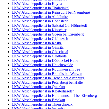
LKW Abschleppdienst in Kayna
LKW Abschleppdienst in Thalwinkel
LKW Abschleppdienst in Reinsdorf bei Naumburg
LKW Abschleppdienst in Abtlöbnitz
LKW Abschleppdienst in Höhnstedt
LKW Abschleppdienst in Salzatal OT Höhnstedt
LKW Abschleppdienst in Kitzscher
LKW Abschleppdienst in Gösen bei Eisenberg
LKW Abschleppdienst in Glebitzsch
LKW Abschleppdienst in Rositz
LKW Abschleppdienst in Gimritz
LKW Abschleppdienst in Götschetal
LKW Abschleppdienst in Großröda
LKW Abschleppdienst in Döblitz bei Halle
LKW Abschleppdienst in Heuckewalde
LKW Abschleppdienst in Röblingen am See
LKW Abschleppdienst in Brandis bei Wurzen
LKW Abschleppdienst in Treben bei Altenburg
LKW Abschleppdienst in Petersberg bei Halle
LKW Abschleppdienst in Querfurt
LKW Abschleppdienst in Klosterhäseler
LKW Abschleppdienst in Hartmannsdorf bei Eisenberg
LKW Abschleppdienst in Bröckau
LKW Abschleppdienst in Thierschneck
LKW Abschleppdienst in Jesewitz