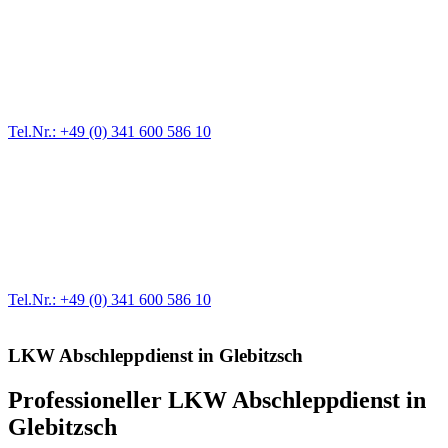
Pannendienst für LKW + PKW
Ein Reifen ist platt, der Wagen springt nicht an – Pannen gibt es
immer wieder. Kleine Pannen beheben wir gleich vor Ort und
größere Reparaturen übernehmen wir in unserer Werkstatt.
Tel.Nr.: +49 (0) 341 600 586 10
Werkstatt für LKW + PKW
Egal ob Motor oder Bremsen - unsere langjährige Erfahrung und
modernste Prüftechnik machen uns zu Experten in allen Bereichen
der Fahrzeugmechanik. Selbstverständlich erhalten Sie jedes
Ersatzteil in Erstausrüster-Qualität.
Tel.Nr.: +49 (0) 341 600 586 10
LKW Abschleppdienst in Glebitzsch
Professioneller LKW Abschleppdienst in
Glebitzsch