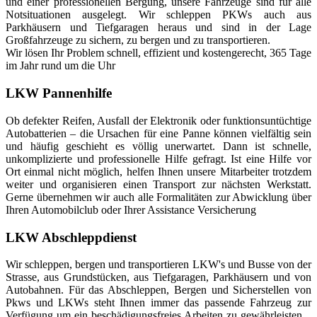
und einer professionellen Bergung, unsere Fahrzeuge sind für alle
Notsituationen ausgelegt. Wir schleppen PKWs auch aus
Parkhäusern und Tiefgaragen heraus und sind in der Lage
Großfahrzeuge zu sichern, zu bergen und zu transportieren.
Wir lösen Ihr Problem schnell, effizient und kostengerecht, 365 Tage
im Jahr rund um die Uhr
LKW Pannenhilfe
Ob defekter Reifen, Ausfall der Elektronik oder funktionsuntüchtige
Autobatterien – die Ursachen für eine Panne können vielfältig sein
und häufig geschieht es völlig unerwartet. Dann ist schnelle,
unkomplizierte und professionelle Hilfe gefragt. Ist eine Hilfe vor
Ort einmal nicht möglich, helfen Ihnen unsere Mitarbeiter trotzdem
weiter und organisieren einen Transport zur nächsten Werkstatt.
Gerne übernehmen wir auch alle Formalitäten zur Abwicklung über
Ihren Automobilclub oder Ihrer Assistance Versicherung
LKW Abschleppdienst
Wir schleppen, bergen und transportieren LKW's und Busse von der
Strasse, aus Grundstücken, aus Tiefgaragen, Parkhäusern und von
Autobahnen. Für das Abschleppen, Bergen und Sicherstellen von
Pkws und LKWs steht Ihnen immer das passende Fahrzeug zur
Verfügung um ein beschädigungsfreies Arbeiten zu gewährleisten. .