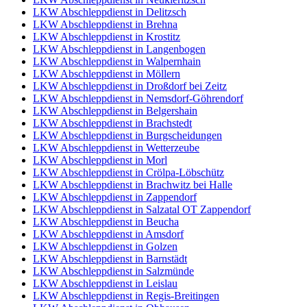
LKW Abschleppdienst in Delitzsch
LKW Abschleppdienst in Brehna
LKW Abschleppdienst in Krostitz
LKW Abschleppdienst in Langenbogen
LKW Abschleppdienst in Walpernhain
LKW Abschleppdienst in Möllern
LKW Abschleppdienst in Droßdorf bei Zeitz
LKW Abschleppdienst in Nemsdorf-Göhrendorf
LKW Abschleppdienst in Belgershain
LKW Abschleppdienst in Brachstedt
LKW Abschleppdienst in Burgscheidungen
LKW Abschleppdienst in Wetterzeube
LKW Abschleppdienst in Morl
LKW Abschleppdienst in Crölpa-Löbschütz
LKW Abschleppdienst in Brachwitz bei Halle
LKW Abschleppdienst in Zappendorf
LKW Abschleppdienst in Salzatal OT Zappendorf
LKW Abschleppdienst in Beucha
LKW Abschleppdienst in Amsdorf
LKW Abschleppdienst in Golzen
LKW Abschleppdienst in Barnstädt
LKW Abschleppdienst in Salzmünde
LKW Abschleppdienst in Leislau
LKW Abschleppdienst in Regis-Breitingen