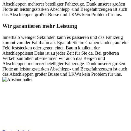
Abschleppen mehrerer beteiligter Fahrzeuge. Dank unserer großen
Flotte an leistungsstarken Abschlepp- und Bergefahrzeugen ist auch
das Abschleppen großer Busse und LKWs kein Problem für uns.
Wir garantieren mehr Leistung
Innerhalb weniger Sekunden kann es passieren und das Fahrzeug
kommt von der Fahrbahn ab. Egal ob Sie im Graben landen, auf ein
Feld feststecken oder gegen einen Baum knallen, der
Abschleppdienst Deha ist zu jeder Zeit für Sie da. Bei größeren
Verkehrsunfällen übernehmen wir auch das Bergen und
Abschleppen mehrerer beteiligter Fahrzeuge. Dank unserer großen
Flotte an leistungsstarken Abschlepp- und Bergefahrzeugen ist auch
das Abschleppen großer Busse und LKWs kein Problem für uns.
Postanschrift
Ernst-Thälmann-Str. 61
06679 Hohenmölsen
Kontaktdaten
Tel. Nr.: +49 (0) 341 600 586 10
Mobile: +49 (0) 170 415 73 72
Rechtliches