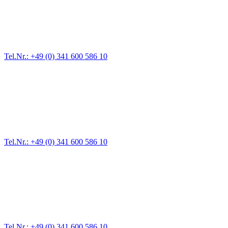
Für jede Gewichtsklasse steht das passende Einsatzfahrzeug bereit,
vom Kleinkraftrad über PKW bis zu LKW und Reisebussen. Auch
Zufahrten und Parkhäuser sind für uns kein Problem.
Tel.Nr.: +49 (0) 341 600 586 10
Pannendienst für LKW + PKW
Ein Reifen ist platt, der Wagen springt nicht an – Pannen gibt es
immer wieder. Kleine Pannen beheben wir gleich vor Ort und
größere Reparaturen übernehmen wir in unserer Werkstatt.
Tel.Nr.: +49 (0) 341 600 586 10
Werkstatt für LKW + PKW
Egal ob Motor oder Bremsen - unsere langjährige Erfahrung und
modernste Prüftechnik machen uns zu Experten in allen Bereichen
der Fahrzeugmechanik. Selbstverständlich erhalten Sie jedes
Ersatzteil in Erstausrüster-Qualität.
Tel.Nr.: +49 (0) 341 600 586 10