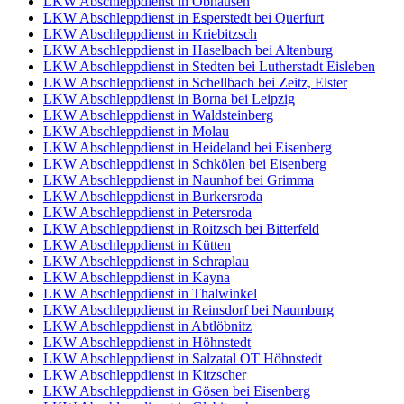
LKW Abschleppdienst in Obhausen
LKW Abschleppdienst in Esperstedt bei Querfurt
LKW Abschleppdienst in Kriebitzsch
LKW Abschleppdienst in Haselbach bei Altenburg
LKW Abschleppdienst in Stedten bei Lutherstadt Eisleben
LKW Abschleppdienst in Schellbach bei Zeitz, Elster
LKW Abschleppdienst in Borna bei Leipzig
LKW Abschleppdienst in Waldsteinberg
LKW Abschleppdienst in Molau
LKW Abschleppdienst in Heideland bei Eisenberg
LKW Abschleppdienst in Schkölen bei Eisenberg
LKW Abschleppdienst in Naunhof bei Grimma
LKW Abschleppdienst in Burkersroda
LKW Abschleppdienst in Petersroda
LKW Abschleppdienst in Roitzsch bei Bitterfeld
LKW Abschleppdienst in Kütten
LKW Abschleppdienst in Schraplau
LKW Abschleppdienst in Kayna
LKW Abschleppdienst in Thalwinkel
LKW Abschleppdienst in Reinsdorf bei Naumburg
LKW Abschleppdienst in Abtlöbnitz
LKW Abschleppdienst in Höhnstedt
LKW Abschleppdienst in Salzatal OT Höhnstedt
LKW Abschleppdienst in Kitzscher
LKW Abschleppdienst in Gösen bei Eisenberg