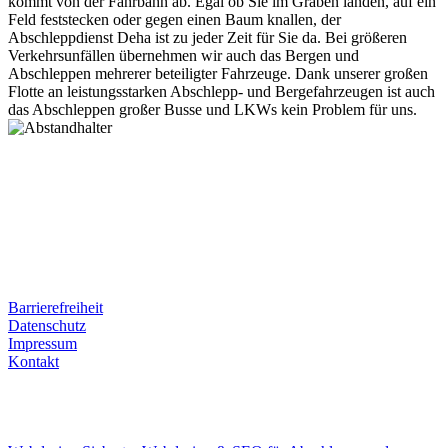
kommt von der Fahrbahn ab. Egal ob Sie im Graben landen, auf ein
Feld feststecken oder gegen einen Baum knallen, der
Abschleppdienst Deha ist zu jeder Zeit für Sie da. Bei größeren
Verkehrsunfällen übernehmen wir auch das Bergen und
Abschleppen mehrerer beteiligter Fahrzeuge. Dank unserer großen
Flotte an leistungsstarken Abschlepp- und Bergefahrzeugen ist auch
das Abschleppen großer Busse und LKWs kein Problem für uns.
Postanschrift
Ernst-Thälmann-Str. 61
06679 Hohenmölsen
Kontaktdaten
Tel. Nr.: +49 (0) 341 600 586 10
Mobile: +49 (0) 170 415 73 72
Rechtliches
Barrierefreiheit
Datenschutz
Impressum
Kontakt
Internet
E-Mail: deha-bergedienst@gmx.de
Internet: www.autoservice-deha.de