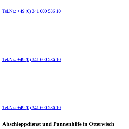
Zufahrten und Parkhäuser sind für uns kein Problem.
Tel.Nr.: +49 (0) 341 600 586 10
Pannendienst für LKW + PKW
Ein Reifen ist platt, der Wagen springt nicht an – Pannen gibt es
immer wieder. Kleine Pannen beheben wir gleich vor Ort und
größere Reparaturen übernehmen wir in unserer Werkstatt.
Tel.Nr.: +49 (0) 341 600 586 10
Werkstatt für LKW + PKW
Egal ob Motor oder Bremsen - unsere langjährige Erfahrung und
modernste Prüftechnik machen uns zu Experten in allen Bereichen
der Fahrzeugmechanik. Selbstverständlich erhalten Sie jedes
Ersatzteil in Erstausrüster-Qualität.
Tel.Nr.: +49 (0) 341 600 586 10
Abschleppdienst und Pannenhilfe in Otterwisch