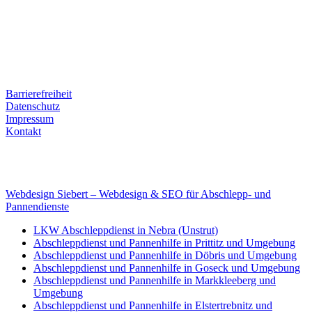
Ernst-Thälmann-Str. 61
06679 Hohenmölsen
Kontaktdaten
Tel. Nr.: +49 (0) 341 600 586 10
Mobile: +49 (0) 170 415 73 72
Rechtliches
Barrierefreiheit
Datenschutz
Impressum
Kontakt
Internet
E-Mail: deha-bergedienst@gmx.de
Internet: www.autoservice-deha.de
Webdesign Siebert – Webdesign & SEO für Abschlepp- und
Pannendienste
LKW Abschleppdienst in Nebra (Unstrut)
Abschleppdienst und Pannenhilfe in Prittitz und Umgebung
Abschleppdienst und Pannenhilfe in Döbris und Umgebung
Abschleppdienst und Pannenhilfe in Goseck und Umgebung
Abschleppdienst und Pannenhilfe in Markkleeberg und
Umgebung
Abschleppdienst und Pannenhilfe in Elstertrebnitz und