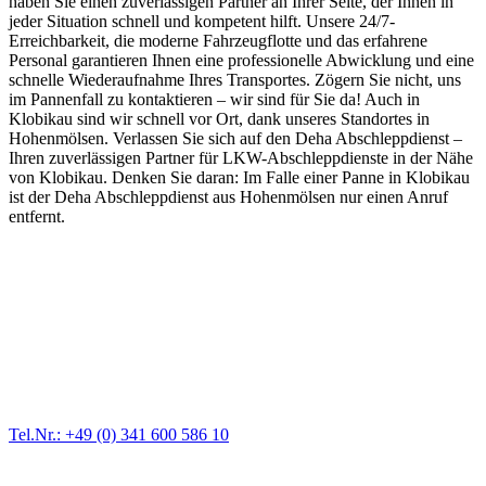
haben Sie einen zuverlässigen Partner an Ihrer Seite, der Ihnen in
jeder Situation schnell und kompetent hilft. Unsere 24/7-
Erreichbarkeit, die moderne Fahrzeugflotte und das erfahrene
Personal garantieren Ihnen eine professionelle Abwicklung und eine
schnelle Wiederaufnahme Ihres Transportes. Zögern Sie nicht, uns
im Pannenfall zu kontaktieren – wir sind für Sie da! Auch in
Klobikau sind wir schnell vor Ort, dank unseres Standortes in
Hohenmölsen. Verlassen Sie sich auf den Deha Abschleppdienst –
Ihren zuverlässigen Partner für LKW-Abschleppdienste in der Nähe
von Klobikau. Denken Sie daran: Im Falle einer Panne in Klobikau
ist der Deha Abschleppdienst aus Hohenmölsen nur einen Anruf
entfernt.
Abschlepp- und Bergungsdienst
Für jede Gewichtsklasse steht das passende Einsatzfahrzeug bereit,
vom Kleinkraftrad über PKW bis zu LKW und Reisebussen. Auch
Zufahrten und Parkhäuser sind für uns kein Problem.
Tel.Nr.: +49 (0) 341 600 586 10