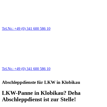
Pannendienst für LKW + PKW
Ein Reifen ist platt, der Wagen springt nicht an – Pannen gibt es
immer wieder. Kleine Pannen beheben wir gleich vor Ort und
größere Reparaturen übernehmen wir in unserer Werkstatt.
Tel.Nr.: +49 (0) 341 600 586 10
Werkstatt für LKW + PKW
Egal ob Motor oder Bremsen - unsere langjährige Erfahrung und
modernste Prüftechnik machen uns zu Experten in allen Bereichen
der Fahrzeugmechanik. Selbstverständlich erhalten Sie jedes
Ersatzteil in Erstausrüster-Qualität.
Tel.Nr.: +49 (0) 341 600 586 10
Abschleppdienste für LKW in Klobikau
LKW-Panne in Klobikau? Deha
Abschleppdienst ist zur Stelle!